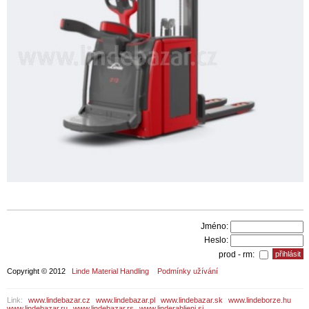
Jméno:
Heslo:
prod - rm:
Copyright © 2012
Linde Material Handling
Podmínky užívání
Link:
www.lindebazar.cz
www.lindebazar.pl
www.lindebazar.sk
www.lindeborze.hu
www.lindebazar.ru
www.lindebazar.rs
www.linderabljeni.si