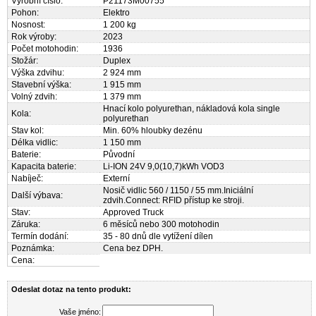
Výrobní číslo:
P21173M00755
Pohon:
Elektro
Nosnost:
1 200 kg
Rok výroby:
2023
Počet motohodin:
1936
Stožár:
Duplex
Výška zdvihu:
2 924 mm
Stavební výška:
1 915 mm
Volný zdvih:
1 379 mm
Hnací kolo polyurethan, nákladová kola single
Kola:
polyurethan
Stav kol:
Min. 60% hloubky dezénu
Délka vidlic:
1 150 mm
Baterie:
Původní
Kapacita baterie:
Li-ION 24V 9,0(10,7)kWh VOD3
Nabíječ:
Externí
Nosič vidlic 560 / 1150 / 55 mm.Iniciální
Další výbava:
zdvih.Connect: RFID přístup ke stroji.
Stav:
Approved Truck
Záruka:
6 měsíců nebo 300 motohodin
Termín dodání:
35 - 80 dnů dle vytížení dílen
Poznámka:
Cena bez DPH.
Cena:
Odeslat dotaz na tento produkt:
Vaše jméno: