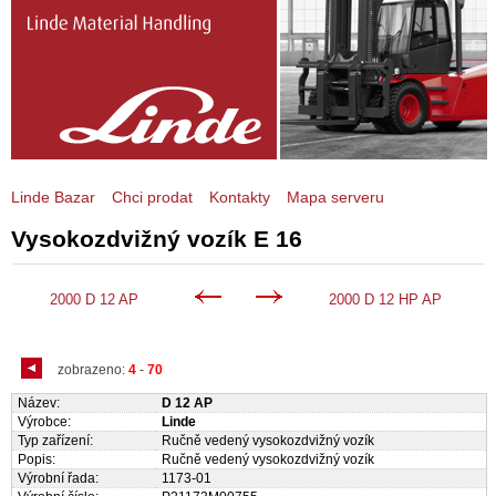
Linde Bazar
Chci prodat
Kontakty
Mapa serveru
Vysokozdvižný vozík E 16
2000 D 12 AP
2000 D 12 HP AP
zobrazeno:
4
-
70
Název:
D 12 AP
Výrobce:
Linde
Typ zařízení:
Ručně vedený vysokozdvižný vozík
Popis:
Ručně vedený vysokozdvižný vozík
Výrobní řada:
1173-01