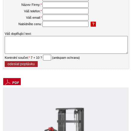
Název Firmy:
*
Váš telefon:
*
Váš email:
*
Nabídněte cenu:
Váš doplňující text:
Kontrolní součet:
*
7 + 10 ?
(antispam ochrana)