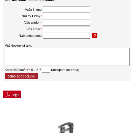
Odeslat dotaz na tento produkt:
Vaše jméno:
Název Firmy:
*
Váš telefon:
*
Váš email:
*
Nabídněte cenu:
Váš doplňující text:
Kontrolní součet:
*
6 + 3 ?
(antispam ochrana)