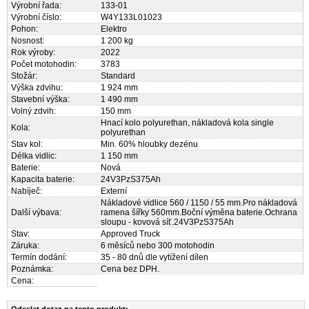
Výrobní řada:
133-01
Výrobní číslo:
W4Y133L01023
Pohon:
Elektro
Nosnost:
1 200 kg
Rok výroby:
2022
Počet motohodin:
3783
Stožár:
Standard
Výška zdvihu:
1 924 mm
Stavební výška:
1 490 mm
Volný zdvih:
150 mm
Hnací kolo polyurethan, nákladová kola single
Kola:
polyurethan
Stav kol:
Min. 60% hloubky dezénu
Délka vidlic:
1 150 mm
Baterie:
Nová
Kapacita baterie:
24V3PzS375Ah
Nabíječ:
Externí
Nákladové vidlice 560 / 1150 / 55 mm.Pro nákladová
Další výbava:
ramena šířky 560mm.Boční výměna baterie.Ochrana
sloupu - kovová síť.24V3PzS375Ah
Stav:
Approved Truck
Záruka:
6 měsíců nebo 300 motohodin
Termín dodání:
35 - 80 dnů dle vytížení dílen
Poznámka:
Cena bez DPH.
Cena: