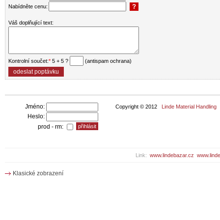
Nabídněte cenu:
Váš doplňující text:
Kontrolní součet:
*
5 + 5 ?
(antispam ochrana)
Jméno:
Copyright © 2012
Linde Material Handling
Heslo:
prod - rm:
Link:
www.lindebazar.cz
www.linde