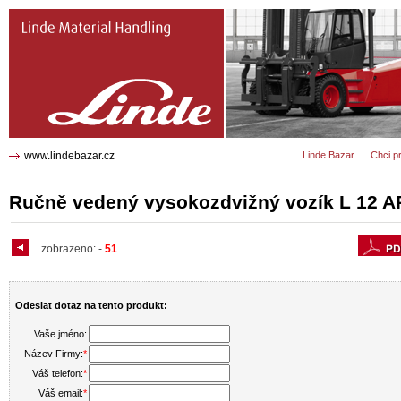
L 12 AP Ručně vedený vysokozdvižný
vozík 1223
www.lindebazar.cz
Linde Bazar
Chci p
Ručně vedený vysokozdvižný vozík L 12 A
zobrazeno:
-
51
Odeslat dotaz na tento produkt:
Vaše jméno:
Název Firmy:
*
Váš telefon:
*
Váš email:
*