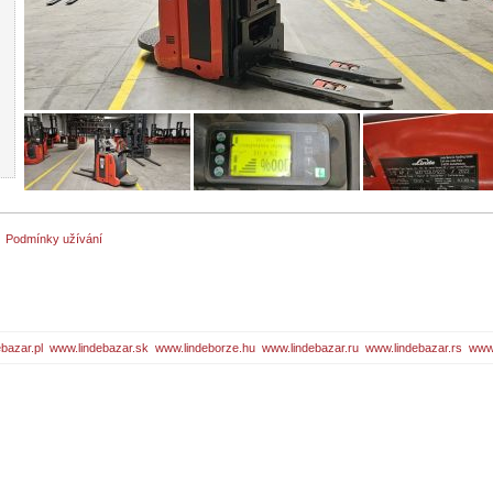
Podmínky užívání
bazar.pl
www.lindebazar.sk
www.lindeborze.hu
www.lindebazar.ru
www.lindebazar.rs
www.