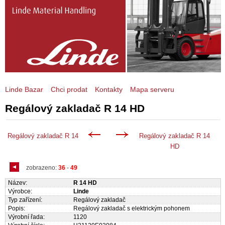
Linde Bazar
Chci prodat
Kontakty
Mapa serveru
Regálový zakladač R 14 HD
Regálový zakladač R 14
Regálový zakladač R 14
HD
zobrazeno:
36
-
49
Název:
R 14 HD
Výrobce:
Linde
Typ zařízení:
Regálový zakladač
Popis:
Regálový zakladač s elektrickým pohonem
Výrobní řada:
1120