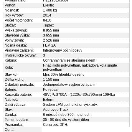
Výrobní číslo:
H21120E03084
Pohon:
Elektro
Nosnost:
1 400 kg
Rok výroby:
2014
Počet motohodin:
8410
Stožár:
Triplex
Výška zdvihu:
8 955 mm
Stavební výška:
3 655 mm
Volný zdvih:
2 526 mm
Nosná deska:
FEM 2A
Přídavné zařízení:
Integrovaný boční posuv
Hydraulické okruhy:
3
Kabina:
Ochranný rám se střešním sklem
Hnací kolo polyurethan, nákladová kola single
Kola:
polyurethan
Stav kol:
Min. 60% hloubky dezénu
Délka vidlic:
1 150 mm
Ovládání pojezdu:
Jednopedálový systém ovládání
Baterie:
Po repasi
Kapacita baterie:
48V5PzS700Ah (1220x430x790mm) 1094kg
Nabíječ:
Externí
Další výbava:
Systém LFM go.Indikátor výšk.zdv.
Stav:
Approved Truck
Záruka:
6 měsíců nebo 300 motohodin
Termín dodání:
35 - 80 dnů dle vytížení dílen
Poznámka:
Cena bez DPH.
Cena: