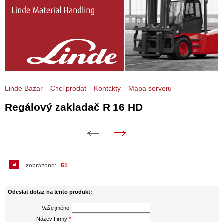
Linde Bazar
Chci prodat
Kontakty
Mapa serveru
Regálový zakladač R 16 HD
zobrazeno:
-
51
Odeslat dotaz na tento produkt:
Vaše jméno:
Název Firmy:
*