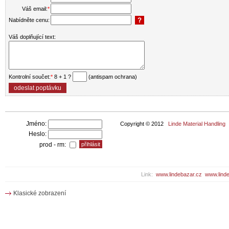
Váš email:
*
Nabídněte cenu:
Váš doplňující text:
Kontrolní součet:
*
8 + 1 ?
(antispam ochrana)
Jméno:
Copyright © 2012
Linde Material Handling
Heslo:
prod - rm:
Link:
www.lindebazar.cz
www.linde