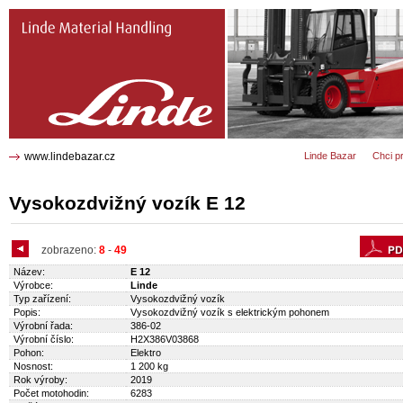
E 12 Vysokozdvižný vozík 3868
www.lindebazar.cz
Linde Bazar
Chci p
Vysokozdvižný vozík E 12
zobrazeno:
8
-
49
Název:
E 12
Výrobce:
Linde
Typ zařízení:
Vysokozdvižný vozík
Popis:
Vysokozdvižný vozík s elektrickým pohonem
Výrobní řada:
386-02
Výrobní číslo:
H2X386V03868
Pohon:
Elektro
Nosnost:
1 200 kg
Rok výroby:
2019
Počet motohodin:
6283