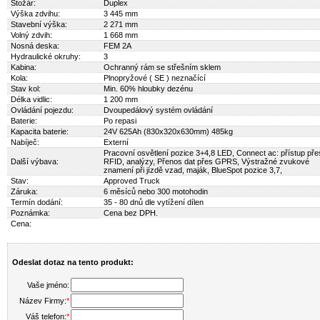
Stožár:
Duplex
Výška zdvihu:
3 445 mm
Stavební výška:
2 271 mm
Volný zdvih:
1 668 mm
Nosná deska:
FEM 2A
Hydraulické okruhy:
3
Kabina:
Ochranný rám se střešním sklem
Kola:
Plnopryžové ( SE ) neznačící
Stav kol:
Min. 60% hloubky dezénu
Délka vidlic:
1 200 mm
Ovládání pojezdu:
Dvoupedálový systém ovládání
Baterie:
Po repasi
Kapacita baterie:
24V 625Ah (830x320x630mm) 485kg
Nabíječ:
Externí
Pracovní osvětlení pozice 3+4,8 LED, Connect ac: přístup pře
Další výbava:
RFID, analýzy, Přenos dat přes GPRS, Výstražné zvukové
znamení při jízdě vzad, maják, BlueSpot pozice 3,7,
Stav:
Approved Truck
Záruka:
6 měsíců nebo 300 motohodin
Termín dodání:
35 - 80 dnů dle vytížení dílen
Poznámka:
Cena bez DPH.
Cena:
Odeslat dotaz na tento produkt:
Vaše jméno:
Název Firmy:
*
Váš telefon:
*