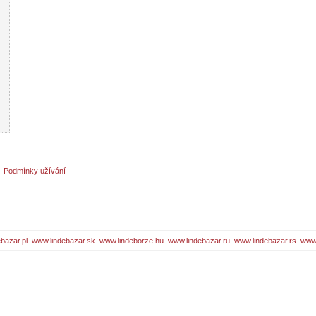
Podmínky užívání
bazar.pl
www.lindebazar.sk
www.lindeborze.hu
www.lindebazar.ru
www.lindebazar.rs
www.