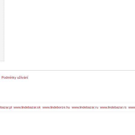
Podmínky užívání
bazar.pl
www.lindebazar.sk
www.lindeborze.hu
www.lindebazar.ru
www.lindebazar.rs
www.