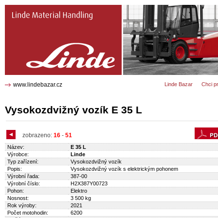
E 35 L Vysokozdvižný vozík 0723
www.lindebazar.cz
Linde Bazar
Chci p
Vysokozdvižný vozík E 35 L
zobrazeno:
16
-
51
Název:
E 35 L
Výrobce:
Linde
Typ zařízení:
Vysokozdvižný vozík
Popis:
Vysokozdvižný vozík s elektrickým pohonem
Výrobní řada:
387-00
Výrobní číslo:
H2X387Y00723
Pohon:
Elektro
Nosnost:
3 500 kg
Rok výroby:
2021
Počet motohodin:
6200