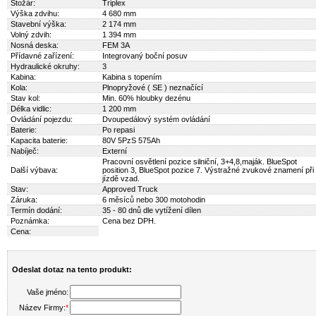
Stožár:
Triplex
Výška zdvihu:
4 680 mm
Stavební výška:
2 174 mm
Volný zdvih:
1 394 mm
Nosná deska:
FEM 3A
Přídavné zařízení:
Integrovaný boční posuv
Hydraulické okruhy:
3
Kabina:
Kabina s topením
Kola:
Plnopryžové ( SE ) neznačící
Stav kol:
Min. 60% hloubky dezénu
Délka vidlic:
1 200 mm
Ovládání pojezdu:
Dvoupedálový systém ovládání
Baterie:
Po repasi
Kapacita baterie:
80V 5PzS 575Ah
Nabíječ:
Externí
Pracovní osvětlení pozice silniční, 3+4,8,maják. BlueSpot
Další výbava:
position 3, BlueSpot pozice 7. Výstražné zvukové znamení při
jízdě vzad.
Stav:
Approved Truck
Záruka:
6 měsíců nebo 300 motohodin
Termín dodání:
35 - 80 dnů dle vytížení dílen
Poznámka:
Cena bez DPH.
Cena:
Odeslat dotaz na tento produkt:
Vaše jméno:
Název Firmy:
*