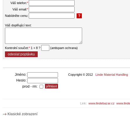
Váš telefon:
*
Váš email:
*
Nabídněte cenu:
Váš doplňující text:
Kontrolní součet:
*
1 + 8 ?
(antispam ochrana)
Jméno:
Copyright © 2012
Linde Material Handling
Heslo:
prod - rm:
Link:
www.lindebazar.cz
www.linde