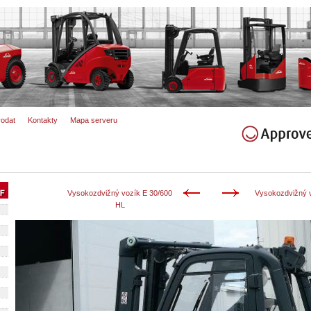
rodat
Kontakty
Mapa serveru
Vysokozdvižný vozík E 30/600
Vysokozdvižný v
HL