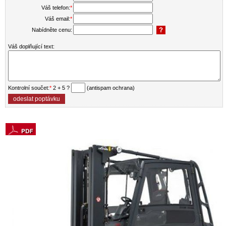
Váš telefon:
*
Váš email:
*
Nabídněte cenu:
Váš doplňující text:
Kontrolní součet:
*
2 + 5 ?
(antispam ochrana)