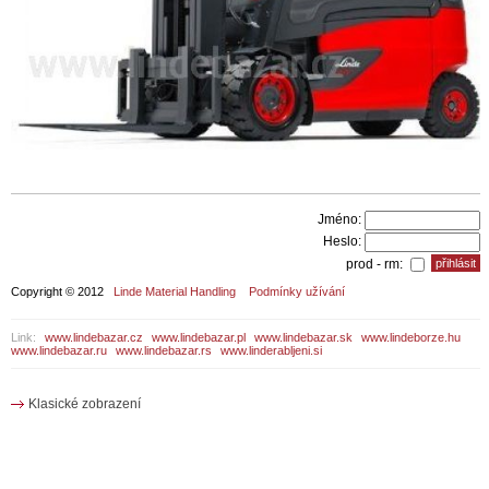
Jméno:
Heslo:
prod - rm:
Copyright © 2012
Linde Material Handling
Podmínky užívání
Link:
www.lindebazar.cz
www.lindebazar.pl
www.lindebazar.sk
www.lindeborze.hu
www.lindebazar.ru
www.lindebazar.rs
www.linderabljeni.si