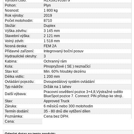
Výrobní číslo:
H2X391V03879
Pohon:
Plyn
Nosnost:
1 800 kg
Rok výroby:
2019
Počet motohodin:
8710
Stožár:
Duplex
Výška zdvihu:
3 145 mm
Stavební výška:
2 121 mm
Volný zdvih:
1 518 mm
Nosná deska:
FEM 2A
Přídavné zařízení:
Integrovaný boční posuv
Hydraulické okruhy:
3
Kabina:
Ochranný rám
Kola:
Plnopryžové ( SE ) neznačící
Stav kol:
Min. 60% hloubky dezénu
Délka vidlic:
1 200 mm
Ovládání pojezdu:
Dvoupedálový systém ovládání
Typ nádrže:
Držák na 1 lahev
Pracovní osvětlení pozice 3+4,8,Výstražné světlo
Další výbava:
BlueSpot pozice 7. Connect: PIN přístup ke stroji.
Stav:
Approved Truck
Záruka:
6 měsíců nebo 300 motohodin
Termín dodání:
35 - 80 dnů dle vytížení dílen
Poznámka:
Cena bez DPH.
Cena:
Odeslat dotaz na tento produkt: