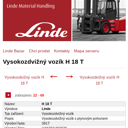
Linde Bazar
Chci prodat
Kontakty
Mapa serveru
Vysokozdvižný vozík H 18 T
Vysokozdvižný vozík H
Vysokozdvižný vozík H
18 T
18 T
zobrazeno:
22
-
49
Název:
H 18 T
Výrobce:
Linde
Typ zařízení:
Vysokozdvižný vozík
Popis:
Vysokozdvižný vozík s plynovým pohonem
Výrobní řada:
391T