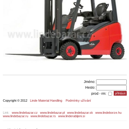
Jméno:
Heslo:
prod - rm:
Copyright © 2012
Linde Material Handling
Podmínky užívání
Link:
www.lindebazar.cz
www.lindebazar.pl
www.lindebazar.sk
www.lindeborze.hu
www.lindebazar.ru
www.lindebazar.rs
www.linderabljeni.si