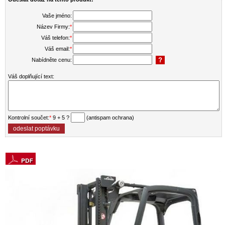
Vaše jméno:
Název Firmy:
*
Váš telefon:
*
Váš email:
*
Nabídněte cenu:
Váš doplňující text:
Kontrolní součet:
*
9 + 5 ?
(antispam ochrana)