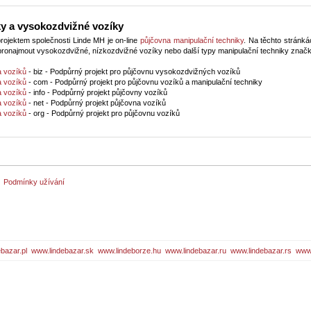
y a vysokozdvižné vozíky
rojektem společnosti Linde MH je on-line
půjčovna manipulační techniky
. Na těchto stránká
ronajmout vysokozdvižné, nízkozdvižné vozíky nebo další typy manipulační techniky znač
a vozíků
- biz - Podpůrný projekt pro půjčovnu vysokozdvižných vozíků
a vozíků
- com - Podpůrný projekt pro půjčovnu vozíků a manipulační techniky
a vozíků
- info - Podpůrný projekt půjčovny vozíků
a vozíků
- net - Podpůrný projekt půjčovna vozíků
a vozíků
- org - Podpůrný projekt pro půjčovnu vozíků
Podmínky užívání
bazar.pl
www.lindebazar.sk
www.lindeborze.hu
www.lindebazar.ru
www.lindebazar.rs
www.