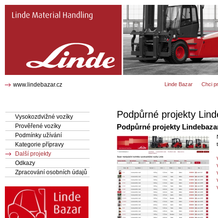
Linde MH podpůrné projekty
www.lindebazar.cz
Linde Bazar
Chci p
Podpůrné projekty Lin
Vysokozdvižné vozíky
Prověřené vozíky
Podpůrné projekty Lindebaza
Podmínky užívání
Kategorie přípravy
Další projekty
Odkazy
Zpracování osobních údajů