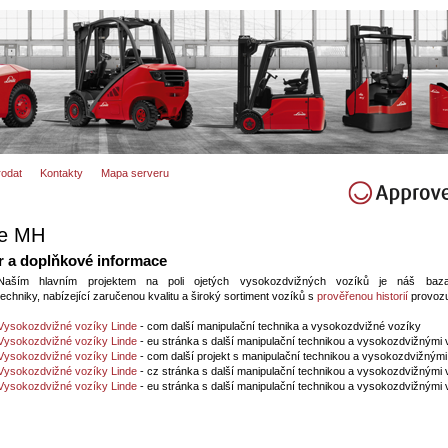
rodat
Kontakty
Mapa serveru
de MH
r a doplňkové informace
Naším hlavním projektem na poli ojetých vysokozdvižných vozíků je náš baza
techniky, nabízející zaručenou kvalitu a široký sortiment vozíků s
prověřenou historií
provoz
Vysokozdvižné vozíky Linde
- com další manipulační technika a vysokozdvižné vozíky
Vysokozdvižné vozíky Linde
- eu stránka s další manipulační technikou a vysokozdvižnými 
Vysokozdvižné vozíky Linde
- com další projekt s manipulační technikou a vysokozdvižnými
Vysokozdvižné vozíky Linde
- cz stránka s další manipulační technikou a vysokozdvižnými 
Vysokozdvižné vozíky Linde
- eu stránka s další manipulační technikou a vysokozdvižnými 