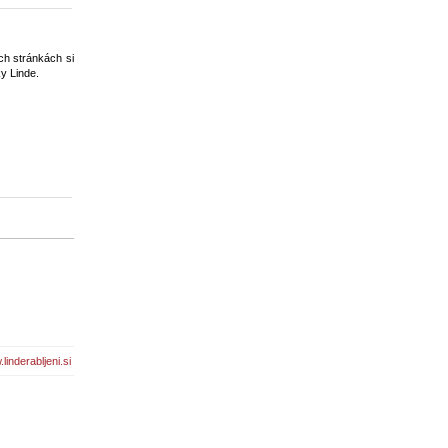
ch stránkách si
ky Linde.
linderabljeni.si