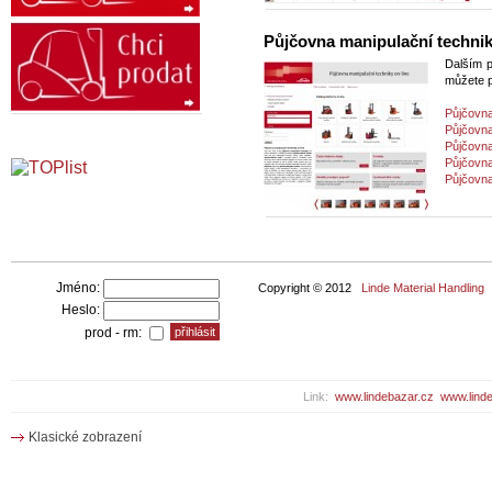
Půjčovna manipulační technik
Dalším p
můžete p
Půjčovn
Půjčovn
Půjčovn
Půjčovn
Půjčovn
Jméno:
Copyright © 2012
Linde Material Handling
Heslo:
prod - rm:
Link:
www.lindebazar.cz
www.linde