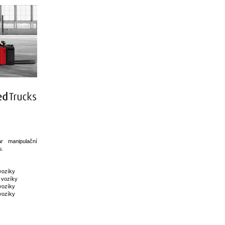
r manipulační
u.
vozíky
 vozíky
vozíky
vozíky